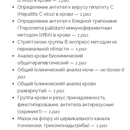
B virus) в крови —
1 раз
Определение антител к вирусу гепатиту C
(Hepatitis C virus) в крови —
1 раз
Определение антител к бледной трепонеме
(Treponema pallidum) иммуноферментным
методом (ИФА) в крови —
1 раз
Стрептококк группы В экспресс методом из
перианальной области —
1 раз
Анализ крови биохимический
общетерапевтический —
1 раз
Общий (клинический) анализ мочи —
не более 6
раз
Общий (клинический) анализ крови
развернутый —
1 раз
Группа крови и резус принадлежность,
фенотипирование, антитела антирезусные
(скрининг)) —
1 раз
Мазок на флору из цервикального канала
(гоноккоки, трихомонады,грибы) —
1 раз