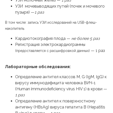
УЗИ молочных желез —
1 раз
УЗИ мочевыводящих путей (почек и мочевого
пузыря) —
1 раз
В том числе: запись УЗИ исследований на USB-флеш-
накопитель
Кардиотокография плода —
не более 5 раз
Регистрация электрокардиограммы
— 1 раз
(предоставляется с расшифровкой данных)
Лабораторные обследования:
Определение антител классов M, G (IgM, IgG) к
вирусу иммунодефицита человека ВИЧ-1
(Human immunodeficiency virus HIV 1) в крови —
1 раз
Определение антител к поверхностному
антигену (HBsAg) вируса гепатита B (Hepatitis