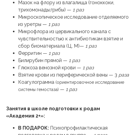
Мазок на флору из влагалища (гоноккоки,
трихомонады,грибы) —
1 раз
Микроскопическое исследование отделяемого
из уретры —
1 раз
Микрофлора из цервикального канала с
чувствительностью к антибиотикам взятие и
сбор биоматериала (Ц, М)—
1 раз
Ферритин —
1 раз
Билирубин прямой —
1 раз
Глюкоза венозной крови —
1 раз
Взятие крови из периферической вены — 3
раза
Коагулограмма
(ориентировочное исследование
—
1 раз
системы гемостаза)
Занятия в школе подготовки к родам
«Академия 2+»:
В ПОДАРОК:
Психопрофилактическая